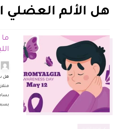
هل الألم العضلي ا
ما 
الل
هل سم
متلاز
بساطة
يسبب 
قراءة المزيد