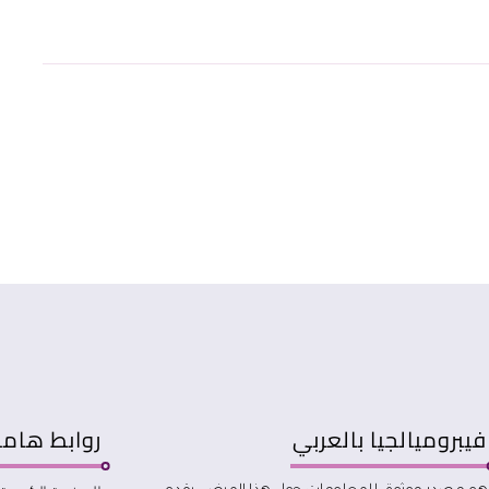
فيبروميالجيا بالعربي
روابط هام