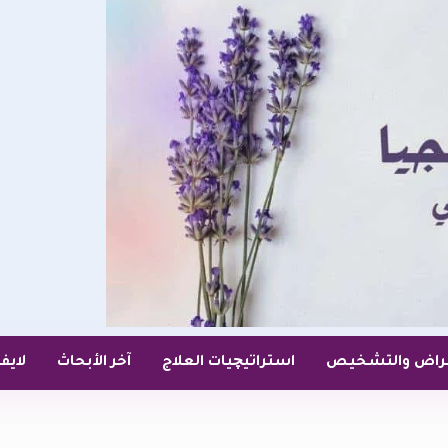
عراض والتشخيص
استراتيچيات العلاج
آخر الأبحاث
لايف