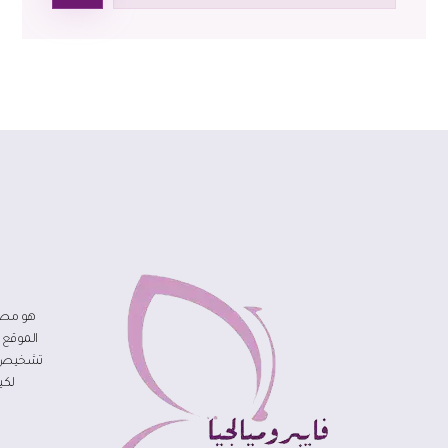
هو مصد
الموقع 
تشخيص مر
لكي