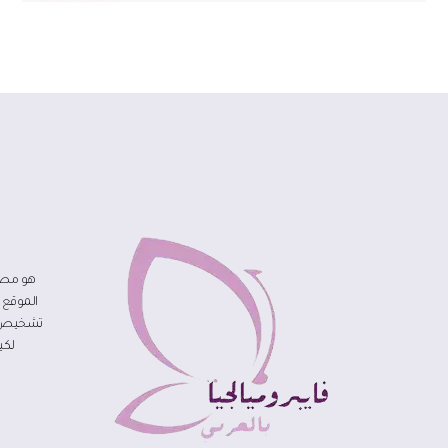
هو مصد
الموقع 
تشخيص مر
لكي