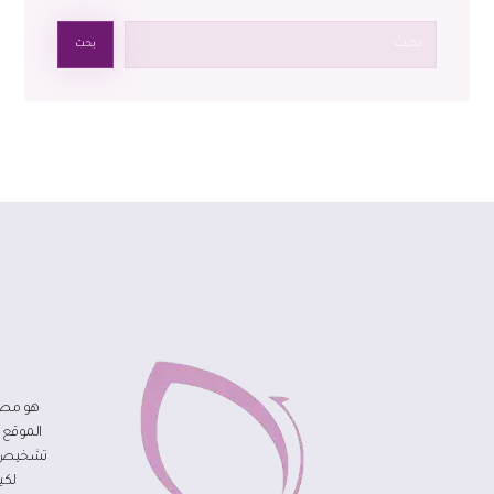
بحث
هو مصد
الموقع 
تشخيص مر
لكي