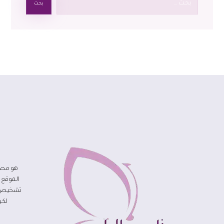
بحث
هو مصد
الموقع 
تشخيص مر
لكي