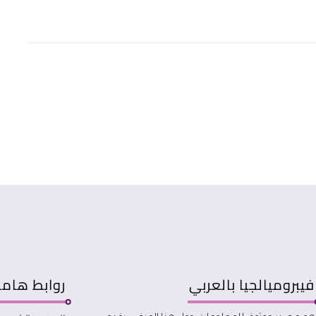
فيبروميالجيا بالعربي
روابط هام