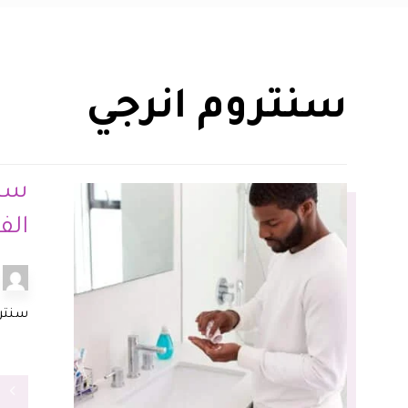
سنتروم انرجي
سنت
الف
سنترو
ق