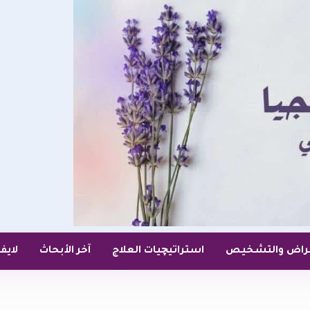
عراض والتشخيص
استراتيچيات العلاج
آخر الأبحاث
لايف