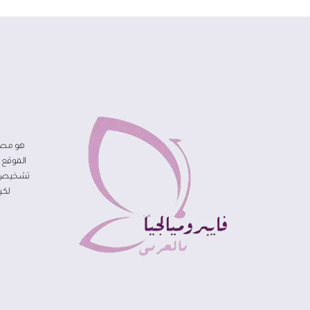
هو مصد
الموقع 
تشخيص مر
لكي