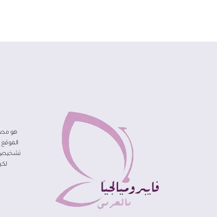
هو مصد
الموقع 
تشخيص مر
لكي