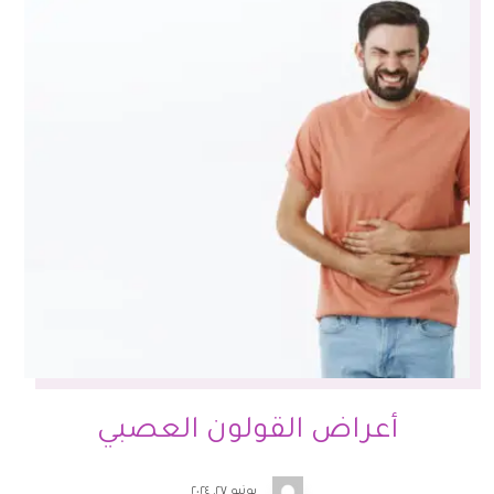
أعراض القولون العصبي
يونيو ٢٧, ٢٠٢٤