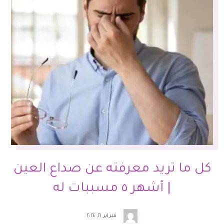
كل ما تريد معرفته عن صداع العين
| أشهر ٥ مسببات له
فبراير ٢١, ٢٠٢٤