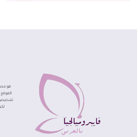
هو مصد
الموقع 
تشخيص مر
لكي