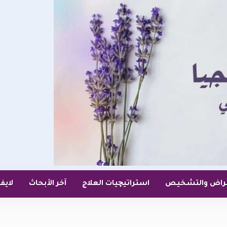
عراض والتشخيص
استراتيچيات العلاج
آخر الأبحاث
لايف