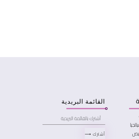
ة
القائمة البريدية
الجيا
خيص
أشترك ⟶