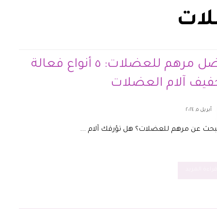
لات
أفضل مرهم للعضلات: ٥ أنواع فعالة
فيف آلام العضلات
أبريل ٥, ٢٠٢٤
حث عن مرهم للعضلات؟ هل تؤرقك آلام ...
راءة المزيد