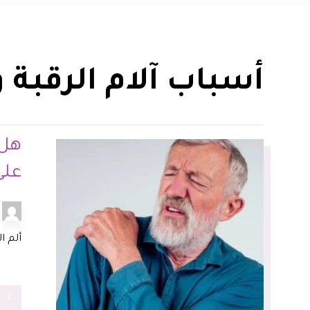
أسباب آلام الرقبة 
هل 
على
ألم ا
ق