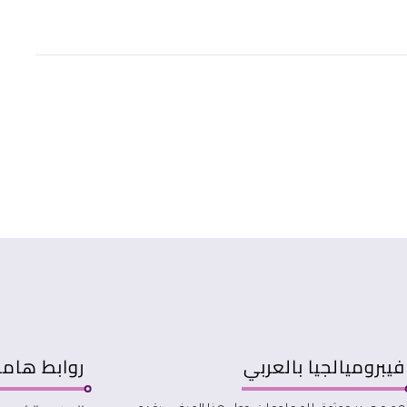
فيبروميالجيا بالعربي
روابط هام