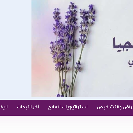
عراض والتشخيص
استراتيچيات العلاج
آخر الأبحاث
لايف