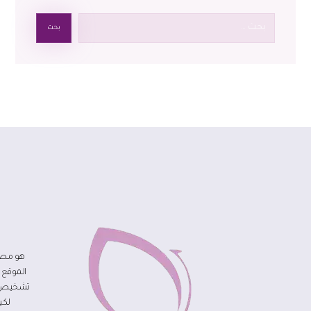
بحث
هو مصد
الموقع 
تشخيص مر
لكي