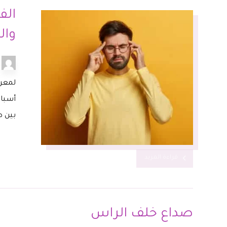
الف
وا
لمعر
أسباب
بين ص
قراءة المزيد
صداع خلف الراس