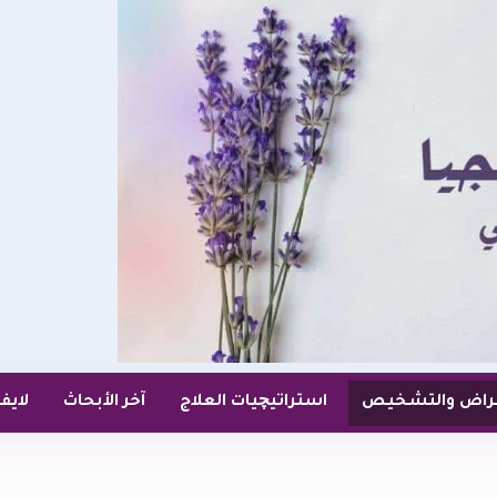
عراض والتشخيص
استراتيچيات العلاج
آخر الأبحاث
لايف