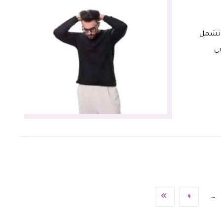
وتشمل
ي
٩
…