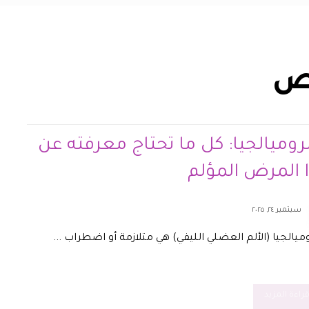
ص
روميالجيا: كل ما تحتاج معرفته عن
 المرض المؤلم
سبتمبر ٢٤, ٢٠٢٥
ميالجيا (الألم العضلي الليفي) هي متلازمة أو اضطراب ...
راءة المزيد