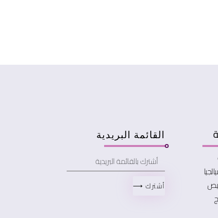
ة
القائمة البريدية
الجيا
خيص
أشترك ⟶
ج