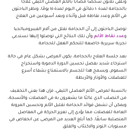
وتلقى ثلاثون شخصًا مصابًا بالألم العضلي الليفي علاجًا
بالحجامة لمدة ١٠ دقائق في اليوم لمدة ١٥ يومًا، ونظر الباحثون
في الألم وعدد نقاطه قبل وأثناء وبعد أسبوعين من العلاج.
توصل الباحثون إلى أن الحجامة تقلل من آلام الفيبروميالجيا
و
عدد نقاط الألم
وأن تلك النتائج التي توصلوا إليها تستدعي
تجربة سريرية خاضعة للتحكم الغفل للحجامة.
بعد جلسة العلاج بالحجامة، يكون المرضى بشكل عام في حالة
استرخاء شديد بفضل تحسين الدورة الدموية واستخراج
السموم، ويسمح هذا للجسم بالاستمتاع بشفاء أسرع
للعضلات والأوتار والأربطة.
بالنسبة لمرضى الألم العضلي الليفي، فإن هذا يعني التخفيف
من التصلب الذي غالبًا ما يشعرون به في العضلات والأنسجة،
ويمكن أن تشمل فوائد الحجامة تقليل الألم وتحسين المرونة
العامة للعضلات مما يؤدي إلى تعزيز الحركة في المفاصل
المتصلبة سابقًا، كما أبلغ العديد من المرضى عن انخفاض في
مستويات التوتر والاكتئاب والقلق.