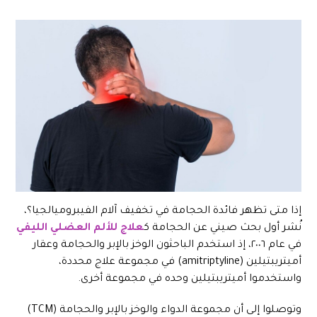
إذا متى تظهر فائدة الحجامة في تخفيف آلام الفيبروميالجيا؟،
نُشر أول بحث صيني عن الحجامة ك
علاج للألم العضلي الليفي
في عام ٢٠٠٦، إذ استخدم الباحثون الوخز بالإبر والحجامة وعقار
أميتريبتيلين (amitriptyline) في مجموعة علاج محددة،
واستخدموا أميتريبتيلين وحده في مجموعة أخرى.
وتوصلوا إلى أن مجموعة الدواء والوخز بالإبر والحجامة (TCM)