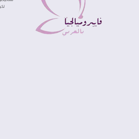
تشخيص مر
لكي