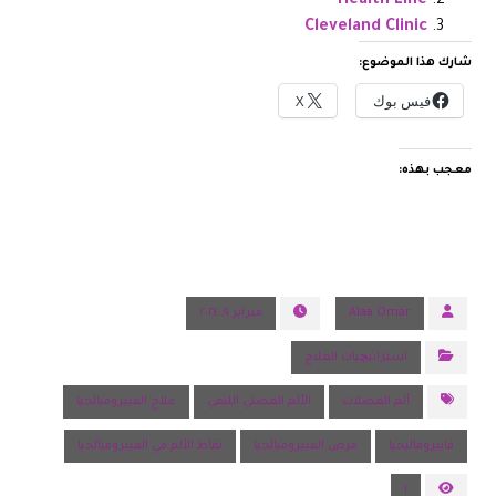
Health Line
Cleveland Clinic
شارك هذا الموضوع:
فيس بوك
X
معجب بهذه:
Alaa Omar
فبراير ٩, ٢٠٢٤
استراتيچيات العلاج
ألم العضلات
الألم العضلي الليفي
علاج الفيبروميالجيا
فايبروماليجيا
مرض الفيبروميالجيا
نقاط الألم في الفيبروميالجيا
١