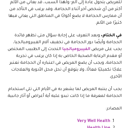
للمريض يتحول عادة إلى ألم؛ ولهذا السبب، قد يعاني من الألم
أكثر من أي شخص آخر أثناء الحجامة، وقد يرغب في التأكد من
أن ممارس الحجامة لا يضع أكوابًا في المناطق التي يعاني فيها
كثيرًا من الألم.
في الختام،
وبعد التعرف على إجابة سؤال متى تظهر فائدة
الحجامة وأيضًا دور الحجامة في تخفيف آلام الفيبروميالجيا،
يجب على مريض
الفيبروميالجيا
التحدث إلى الطبيب المختص
أو مقدم الرعاية الصحية الخاص به إذا كان يرغب في تجربة
الحجامة، ويجب أن يضع المريض في اعتباره أن الحجامة تعتبر
علاجًا تكميليًا فعالًا، ولا يتوقع أن تحل محل الأدوية والعلاجات
الأخرى.
يجب أن ينتبه المريض لما يشعر به في الأيام التي تلي استخدام
الحجامة لمعرفة ما إذا كانت تبدو عليه أية أعراض أو آثار جانبية.
المصادر:
Very Well Health