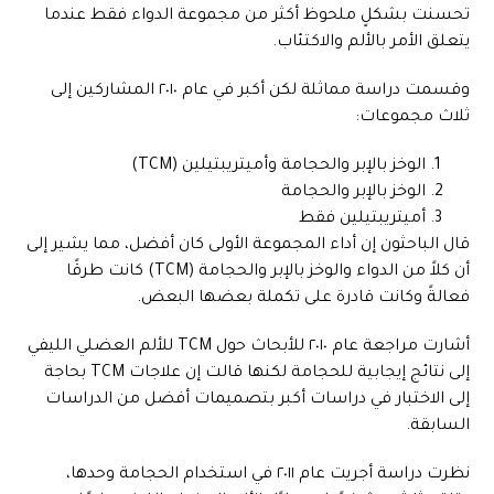
تحسنت بشكلٍ ملحوظ أكثر من مجموعة الدواء فقط عندما
يتعلق الأمر بالألم والاكتئاب.
وقسمت دراسة مماثلة لكن أكبر في عام ٢٠١٠ المشاركين إلى
ثلاث مجموعات:
الوخز بالإبر والحجامة وأميتريبتيلين (TCM)
الوخز بالإبر والحجامة
أميتريبتيلين فقط
قال الباحثون إن أداء المجموعة الأولى كان أفضل، مما يشير إلى
أن كلاً من الدواء والوخز بالإبر والحجامة (TCM) كانت طرقًا
فعالةً وكانت قادرة على تكملة بعضها البعض.
أشارت مراجعة عام ٢٠١٠ للأبحاث حول TCM للألم العضلي الليفي
إلى نتائج إيجابية للحجامة لكنها قالت إن علاجات TCM بحاجة
إلى الاختبار في دراسات أكبر بتصميمات أفضل من الدراسات
السابقة.
نظرت دراسة أجريت عام ٢٠١١ في استخدام الحجامة وحدها،