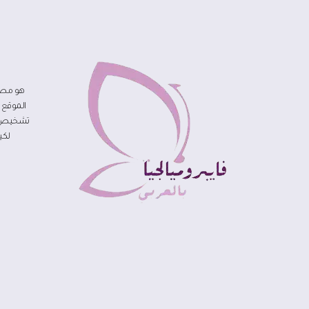
هو مصد
الموقع 
تشخيص مر
لكي