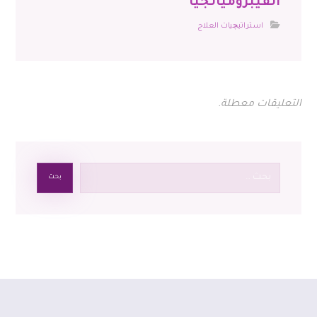
الفيبروميالجيا
استراتيچيات العلاج
التعليقات معطلة.
بحث