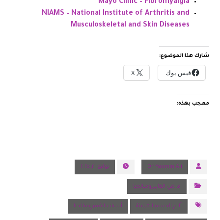
Mayo Clinic – Fibromyalgia
NIAMS – National Institute of Arthritis and
Musculoskeletal and Skin Diseases
شارك هذا الموضوع:
فيس بوك
X
معجب بهذه:
Dr Yasmin Ali
يوليو ٢١, ٢٠٢٥
ما هي الفايبروميالجيا
آلام الجسم المزمنة
أسباب الفيبروميالجيا