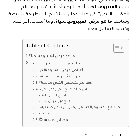
واضطرابات في النوم؟ قد تكون هذه أعراض حالة طبية تُعرف
باسم
الفيبروميالجيا
، أو ما يُترجم أحيانًا بـ “متلازمة الألم
العضلي الليفي”. في هذا المقال، سنشرح لك بطريقة بسيطة
وشاملة
ما هو مرض الفيبروميالجيا؟
، وما أسبابه، أعراضه،
وكيفية التعامل معه.
Table of Contents
ما هو مرض الفيبروميالجيا؟
ما الذي يسبب الفيبروميالجيا؟
أعراض مرض الفيبروميالجيا
من الأكثر عرضة للإصابة؟
كيف يتم تشخيص الفيبروميالجيا؟
هل هناك علاج للفيبروميالجيا؟
١. العلاج الدوائي:
٢. العلاج غير الدوائي:
الحياة مع الفيبروميالجيا: هل يمكن أن تكون طبيعية؟
خاتمة
📚 المصادر العلمية: