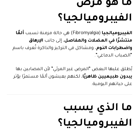
ما هو مرض
الفيبروميالجيا؟
الفيبروميالجيا
(Fibromyalgia) هي حالة مزمنة تسبب
ألمًا
منتشرًا في العضلات والمفاصل
، إلى جانب
الإرهاق
واضطرابات النوم
، ومشاكل في التركيز والذاكرة تُعرف باسم
“الضباب الدماغي”.
يُطلق عليها البعض “المرض غير المرئي” لأن المصابين بها
يبدون طبيعيين ظاهريًا
، لكنهم يعيشون ألمًا مستمرًا يؤثر
على حياتهم اليومية.
ما الذي يسبب
الفيبروميالجيا؟