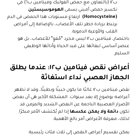
ب١٢ (بالتعاون مع حمض الفوليك وفيتامين ب٦) في
تكسير حمض أميني يسمى
الهوموسيستين
(Homocysteine)
. ارتفاع مستويات هذا الحمض في الدم
يرتبط بزيادة خطر تلف الأعصاب، بالإضافة إلى أمراض
القلب والأوعية الدموية.
باختصار، فيتامين ب١٢ ليس مجرد “مُقوٍ” للأعصاب، بل هو
عنصر أساسي لبقائها على قيد الحياة وأدائها الوظيفي
السليم.
أعراض نقص فيتامين ب١٢: عندما يطلق
الجهاز العصبي نداء استغاثة
نقص فيتامين ب١٢ غالبًا ما يكون خبيثًا وبطيئًا، وقد لا تظهر
أعراضه بوضوح إلا بعد سنوات. المشكلة الأكبر هي أن بعض
الأضرار العصبية الناجمة عن النقص الشديد والمزمن قد
تكون
دائمة ولا يمكن عكسها
إذا لم يُكتشف الأمر مبكرًا.
لذلك، معرفة الأعراض أمر بالغ الأهمية.
يمكن تقسيم أعراض النقص إلى ثلاث فئات رئيسية: