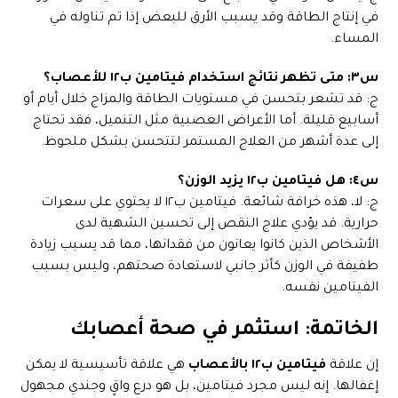
في إنتاج الطاقة وقد يسبب الأرق للبعض إذا تم تناوله في
المساء.
س٣: متى تظهر نتائج استخدام فيتامين ب١٢ للأعصاب؟
ج: قد تشعر بتحسن في مستويات الطاقة والمزاج خلال أيام أو
أسابيع قليلة. أما الأعراض العصبية مثل التنميل، فقد تحتاج
إلى عدة أشهر من العلاج المستمر لتتحسن بشكل ملحوظ.
س٤: هل فيتامين ب١٢ يزيد الوزن؟
ج: لا، هذه خرافة شائعة. فيتامين ب١٢ لا يحتوي على سعرات
حرارية. قد يؤدي علاج النقص إلى تحسين الشهية لدى
الأشخاص الذين كانوا يعانون من فقدانها، مما قد يسبب زيادة
طفيفة في الوزن كأثر جانبي لاستعادة صحتهم، وليس بسبب
الفيتامين نفسه.
الخاتمة: استثمر في صحة أعصابك
إن علاقة
فيتامين ب١٢ بالأعصاب
هي علاقة تأسيسية لا يمكن
إغفالها. إنه ليس مجرد فيتامين، بل هو درع واقٍ وجندي مجهول