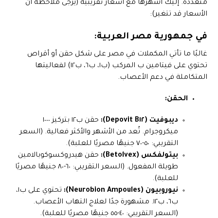
متعددة. إليك أشهرها مع أسعار تقريبية (يرجى ملاحظة أن
الأسعار قد تتغير):
في جمهورية مصر العربية:
غالبًا ما تأتي المكملات في مصر على شكل حقن أو أقراص
تحتوي على فيتامين ب المركب (ب١، ب٦، ب١٢) لفعاليتها
المتكاملة في دعم الأعصاب.
الحقن:
ديبوفيت (Depovit B١٢):
حقن ب١٢ بتركيز ١٠٠٠
ميكروجرام. تُعد من الأشهر والأكثر فعالية. (السعر
التقريبي: ٥٠-٧٠ جنيهًا مصريًا للعلبة).
بيتولفكس (Betolvex):
حقن هيدروكسوكوبالامين
طويلة المفعول. (السعر التقريبي: ٦٠-٨٠ جنيهًا مصريًا
للعلبة).
نيوروبيون (Neurobion Ampoules):
تحتوي على ب١،
ب٦، ب١٢. مشهورة جدًا لعلاج التهاب الأعصاب.
(السعر التقريبي: ٤٠-٥٥ جنيهًا مصريًا للعلبة).