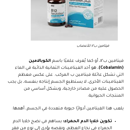
فيتامين ب١٢ للأعصاب
فيتامين ب١٢، أو كما يُعرف علميًا باسم
الكوبالامين
(Cobalamin)
، هو أحد الفيتامينات الثمانية الذائبة في الماء
التي تشكل عائلة فيتامين ب المركب. على عكس معظم
الفيتامينات الأخرى، لا يستطيع الجسم إنتاجه بنفسه، بل يجب
الحصول عليه من مصادر خارجية، وبشكل أساسي من
المنتجات الحيوانية.
يلعب هذا الفيتامين أدوارًا حيوية متعددة في الجسم، أهمها:
تكوين خلايا الدم الحمراء:
يساهم في نضج خلايا الدم
الحمراء في نخاع العظم، ونقصه يؤدي إلى نوع من فقر