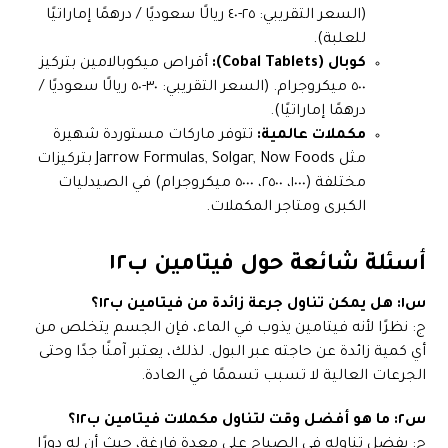
(السعر التقريبي: ٢٥-٤٠ ريالًا سعوديًا / درهمًا إماراتيًا
للعلبة).
كوبال (Cobal Tablets):
أقراص ميكوبالامين بتركيز
٥٠٠ ميكروجرام. (السعر التقريبي: ٣٠-٥٠ ريالًا سعوديًا /
درهمًا إماراتيًا).
مكملات عالمية:
تتوفر ماركات مستوردة شهيرة
مثل Jarrow Formulas, Solgar, Now Foods بتركيزات
مختلفة (١٠٠٠، ٢٥٠٠، ٥٠٠٠ ميكروجرام) في الصيدليات
الكبرى ومتاجر المكملات.
أسئلة شائعة حول فيتامين ب١٢
س١: هل يمكن تناول جرعة زائدة من فيتامين ب١٢؟
ج: نظرًا لأنه فيتامين يذوب في الماء، فإن الجسم يتخلص من
أي كمية زائدة عن حاجته عبر البول. لذلك، يعتبر آمنًا جدًا وحتى
الجرعات العالية لا تسبب تسممًا في العادة.
س٢: ما هو أفضل وقت لتناول مكملات فيتامين ب١٢؟
ج: يفضل تناوله في الصباح على معدة فارغة، حيث أن له دورًا