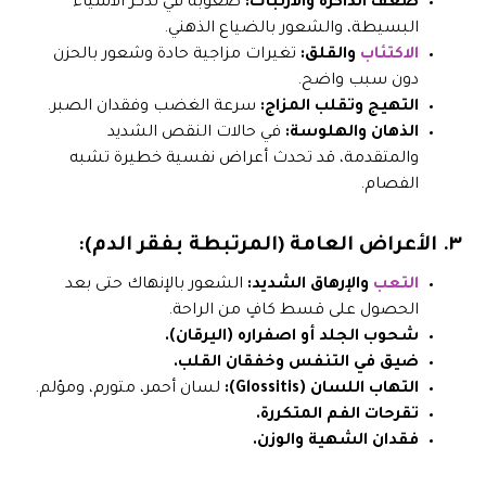
ضعف الذاكرة والارتباك:
صعوبة في تذكر الأشياء
البسيطة، والشعور بالضياع الذهني.
الاكتئاب
والقلق:
تغيرات مزاجية حادة وشعور بالحزن
دون سبب واضح.
التهيج وتقلب المزاج:
سرعة الغضب وفقدان الصبر.
الذهان والهلوسة:
في حالات النقص الشديد
والمتقدمة، قد تحدث أعراض نفسية خطيرة تشبه
الفصام.
٣. الأعراض العامة (المرتبطة بفقر الدم):
التعب
والإرهاق الشديد:
الشعور بالإنهاك حتى بعد
الحصول على قسط كافٍ من الراحة.
شحوب الجلد أو اصفراره (اليرقان).
ضيق في التنفس وخفقان القلب.
التهاب اللسان (Glossitis):
لسان أحمر، متورم، ومؤلم.
تقرحات الفم المتكررة.
فقدان الشهية والوزن.