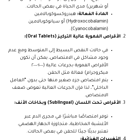
أو شهرين) مدى الحياة في بعض الحالات.
المادة الفعالة:
هيدروكسوكوبالامين
(Hydroxocobalamin) أو سيانوكوبالامين
(Cyanocobalamin).
الأقراص الفموية عالية التركيز (Oral Tablets):
في حالات النقص البسيط إلى المتوسط ومع عدم
وجود مشاكل في الامتصاص، يمكن أن تكون
الأقراص الفموية بجرعات عالية (١٠٠٠-٢٠٠٠
ميكروجرام) فعالة مثل الحقن.
يتم امتصاص جزء صغير منها حتى بدون “العامل
الداخلي”، لذا فإن الجرعات العالية تعوض ضعف
الامتصاص.
الأقراص تحت اللسان (Sublingual) وبخاخات الأنف:
توفر امتصاصًا مباشرًا في مجرى الدم عبر
الأغشية المخاطية، متجاوزة الجهاز الهضمي.
تعتبر بديلًا جيدًا للحقن في بعض الحالات.
التغييرات الغذائية: