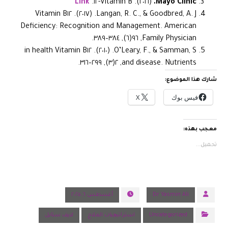
Link
Vitamin B-١٢.
(٢٠٢١).
Mayo Clinic.
Langan, R. C., & Goodbred, A. J. (٢٠١٧). Vitamin B١٢
Deficiency: Recognition and Management.
American
, ٩٦(٦), ٣٨٤–٣٨٩.
Family Physician
O’Leary, F., & Samman, S. (٢٠١٠). Vitamin B١٢ in health
, ٢(٣), ٢٩٩–٣١٦.
and disease.
Nutrients
شارك هذا الموضوع:
فيس بوك
X
معجب بهذه:
تحميل...
Dr Yasmin Ali
أغسطس ٦, ٢٠٢٥
Uncategorized
استراتيچيات العلاج
لايف ستايل