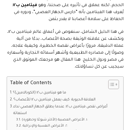
الحجم، لكنه عملاق في تأثيره على صحتنا، وهو
فيتامين ب١٢
.
يُعرف هذا الفيتامين بأنه “حارس الجهاز العصبي”، ودوره في
الحفاظ على سلامة أعصابنا لا يقدر بثمن.
في هذا الدليل الشامل، سنغوص في أعماق عالم فيتامين ب١٢،
ونكشف عن علاقته الوثيقة بصحة الأعصاب، بدءًا من آلية
عمله الدقيقة، مرورًا بأعراض نقصه الخطيرة، وكيفية علاجه،
وصولًا إلى مصادره الطبيعية وأشهر أسمائه التجارية وأسعاره
في مصر ودول الخليج. هذا المقال هو مرجعك الموثوق الذي
سيجيب عن كل تساؤلاتك.
Table of Contents
ما هو فيتامين ب١٢ (الكوبالامين)؟
العلاقة الحيوية: كيف يعمل فيتامين ب١٢ للأعصاب؟
أعراض نقص فيتامين ب١٢: عندما يطلق الجهاز العصبي نداء
استغاثة
١. الأعراض العصبية (الأكثر شيوعًا وخطورة):
٢. الأعراض النفسية والإدراكية: