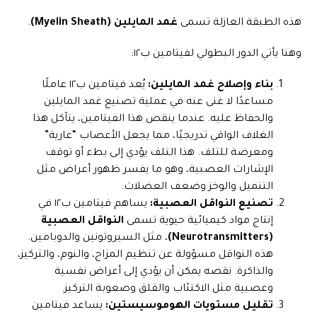
هذه الطبقة العازلة تسمى
غمد المايلين (Myelin Sheath)
.
وهنا يأتي الدور البطولي لفيتامين ب١٢:
بناء وإصلاح غمد المايلين:
يُعد فيتامين ب١٢ عاملًا
مساعدًا لا غنى عنه في عملية تصنيع غمد المايلين
والحفاظ عليه. عندما ينقص هذا الفيتامين، يتآكل هذا
الغلاف الواقي تدريجيًا، مما يجعل الأعصاب “عارية”
ومعرضة للتلف. هذا التلف يؤدي إلى بطء أو توقف
الإشارات العصبية، وهو ما يفسر ظهور أعراض مثل
التنميل والوخز وضعف العضلات.
تصنيع النواقل العصبية:
يساهم فيتامين ب١٢ في
إنتاج مواد كيميائية حيوية تسمى
النواقل العصبية
(Neurotransmitters)
، مثل السيروتونين والدوبامين.
هذه النواقل مسؤولة عن تنظيم المزاج، والنوم، والتركيز،
والذاكرة. نقصه يمكن أن يؤدي إلى أعراض نفسية
وعصبية مثل الاكتئاب والقلق وصعوبة التركيز.
تقليل مستويات الهوموسيستين:
يساعد فيتامين