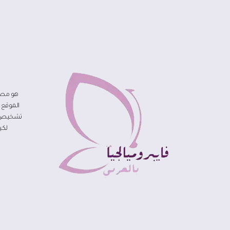
هو مصد
الموقع 
تشخيص مر
لكي