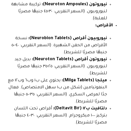
نيوروتون (Neuroton Ampoules):
تركيبة مشابهة
لنيوروبيون. (السعر التقريبي: ٣٠-٤٥ جنيهًا مصريًا
للعلبة).
الأقراص:
نيوروبيون أقراص (Neurobion Tablets):
نسخة
الأقراص من الحقن الشهيرة. (السعر التقريبي: ٤٠-٥٠
جنيهًا مصريًا للشريط).
نيوروتون أقراص (Neuroton Tablets):
بديل جيد
لنيوروبيون. (السعر التقريبي: ٢٥-٣٥ جنيهًا مصريًا
للشريط).
ميلجا (Milga Tablets):
يحتوي على ب١ وب٦ وب١٢ مع
البنفوتيامين (شكل من ب١ سهل الامتصاص). فعال
جدًا لمرضى السكري. (السعر التقريبي: ٣٥-٥٠ جنيهًا
مصريًا للشريط).
دلتافيت ب١٢ (Deltavit B١٢):
أقراص تحت اللسان
بتركيز ١٠٠٠ ميكروجرام. (السعر التقريبي: ٣٠-٤٠ جنيهًا
مصريًا للشريط).