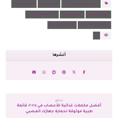
أعراض نقص فيتامين ب١٢
أقراص ميلجا
تنميل الأطراف
حقن نيوروبيون
صحة الأعصاب
علاج التهاب الأعصاب
فيتامين ب١٢ للأعصاب
نقص فيتامين ب١٢
١
سابق
أفضل مكملات غذائية للأعصاب في ٢٠٢٥: قائمة
طبية موثوقة لحماية جهازك العصبي