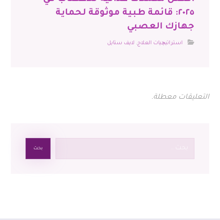
٢٠٢٥: قائمة طبية موثوقة لحماية
جهازك العصبي
استراتيچيات العلاج
,
لايف ستايل
التعليقات معطلة.
بحث