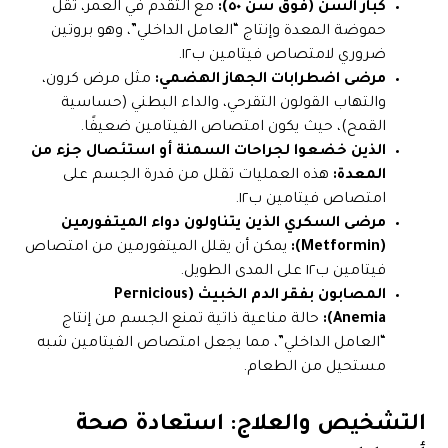
كبار السن (فوق سن ٥٠):
مع التقدم في العمر، تقل
حموضة المعدة وإنتاج “العامل الداخلي”، وهو بروتين
ضروري لامتصاص فيتامين ب١٢.
مرضى اضطرابات الجهاز الهضمي:
مثل مرض كرون،
والتهاب القولون التقرحي، والداء البطني (حساسية
القمح)، حيث يكون امتصاص الفيتامين ضعيفًا.
الذين خضعوا لجراحات السمنة أو استئصال جزء من
المعدة:
هذه العمليات تقلل من قدرة الجسم على
امتصاص فيتامين ب١٢.
مرضى السكري الذين يتناولون دواء الميتفورمين
(Metformin):
يمكن أن يقلل الميتفورمين من امتصاص
فيتامين ب١٢ على المدى الطويل.
المصابون بفقر الدم الخبيث (Pernicious
Anemia):
حالة مناعية ذاتية تمنع الجسم من إنتاج
“العامل الداخلي”، مما يجعل امتصاص الفيتامين شبه
مستحيل من الطعام.
التشخيص والعلاج: استعادة صحة