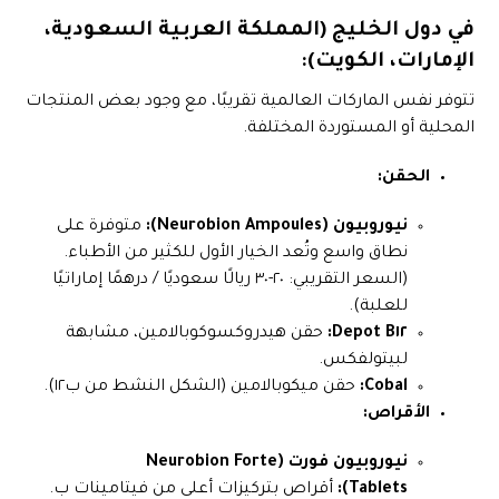
في دول الخليج (المملكة العربية السعودية،
الإمارات، الكويت):
تتوفر نفس الماركات العالمية تقريبًا، مع وجود بعض المنتجات
المحلية أو المستوردة المختلفة.
الحقن:
نيوروبيون (Neurobion Ampoules):
متوفرة على
نطاق واسع وتُعد الخيار الأول للكثير من الأطباء.
(السعر التقريبي: ٢٠-٣٠ ريالًا سعوديًا / درهمًا إماراتيًا
للعلبة).
B١٢ Depot:
حقن هيدروكسوكوبالامين، مشابهة
لبيتولفكس.
Cobal:
حقن ميكوبالامين (الشكل النشط من ب١٢).
الأقراص:
نيوروبيون فورت (Neurobion Forte
Tablets):
أقراص بتركيزات أعلى من فيتامينات ب.