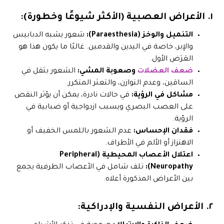
١. الأعراض العصبية (الأكثر شيوعًا وخطورة):
التنميل والوخز (Paraesthesia):
شعور يشبه الدبابيس
والإبر، خاصة في اليدين والقدمين. غالبًا ما يكون هذا هو
العَرَض الأول.
ضعف العضلات
وصعوبة المشي:
الشعور بثقل في
الساقين، وعدم التوازن، والتعثر المتكرر.
مشاكل في الرؤية:
في حالات نادرة، يمكن أن يؤثر النقص
على العصب البصري ويسبب ازدواجية أو ضبابية في
الرؤية.
فقدان الإحساس:
عدم الشعور باللمس الخفيف أو
الاهتزاز أو الألم في الأطراف.
اعتلال الأعصاب المحيطية (Peripheral
Neuropathy):
تلف شامل في الأعصاب الطرفية يجمع
بين الأعراض المذكورة أعلاه.
٢. الأعراض النفسية والإدراكية: