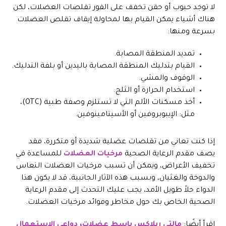
لا توجد حبوب أو حقن تخفف على الفور تقلصات العضلات، لكن
هناك أشياء يمكن القيام بها لمحاولة إيقاف تقلص العضلات
بسرعة ومنها:
تمديد المنطقة المصابة.
القيام بتدليك المنطقة المصابة باليدين أو بلفة التدليك.
الوقوف والمشي.
استخدام الحرارة أو الثلج.
أخذ مسكنات الألم التي لا تستلزم وصفة طبية (OTC)،
مثل: الإيبوبروفين أو الأسيتامينوفين.
إذا كنت تعاني من تقلصات عضلية شديدة أو متكررة، فقد
يصف مقدم الرعاية الصحية
مرخيات العضلات
للمساعدة في
تخفيف الأعراض، ويمكن أن تسبب مرخيات العضلات النعاس
والدوخة والغثيان، وبسبب هذه الآثار الجانبية، قد لا يكون هذا
الدواء حلاً طويل الأمد، يجب عليك التحدث إلى مقدم الرعاية
الصحية الخاص بك حول مخاطر وفوائد مرخيات العضلات.
اقرأ أيضًا:
مالتي ريلاكس باسط عضلات، دواعي الإستعمال