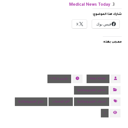
Medical News Today
شارك هذا الموضوع:
فيس بوك
X
معجب بهذه:
Alaa Omar
مارس ٥, ٢٠٢٤
ما هي الفايبروميالجيا
أسباب الفيبروميالجيا
ألم العضلات
علاج الفيبروميالجيا
١