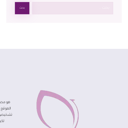
بحث
هو مصد
الموقع 
تشخيص مر
لكي