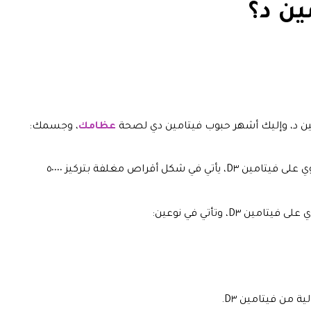
ين د؟
ين د، وإليك أشهر حبوب فيتامين دي لصحة
عظامك
،
وجسمك:
: وهو مكمل غذائي يحتوي على فيتامين D٣، يأتي في شكل أقراص مغلفة بتركيز ٥٠٠٠٠
D٣، وتأتي في نوعين: