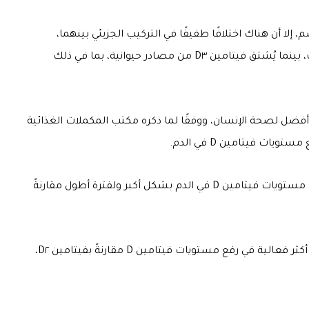
إلا أن هناك اختلافًا طفيفًا في التركيب الجزيئي بينهما،
فالاختلاف الأساسي هو أن فيتامين D٢ مستخرج من النباتات، بينما يُشتق فيتامين D٣ من مصادر حيوانية، بما في ذلك
فضل لصحة الإنسان، ووفقًا لما ذكره مكتب المكملات الغذائية
ات فيتامين D في الدم.
وهناك دراسة أثبتت أنه من المحتمل أن فيتامين D٣ يزيد من مستويات فيتامين D في الدم بشكل أكبر ولفترة أطول مقارنةً
إذ أشارت مراجعة أجريت في عام ٢٠١٢ إلى أن فيتامين D٣ يبدو أكثر فعالية في رفع مستويات فيتامين D مقارنةً بفيتامين D٢،