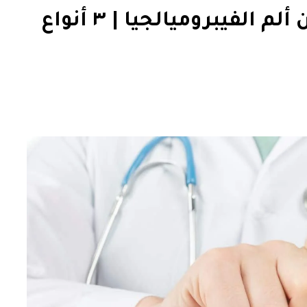
افضل فيتامين د للتخلص من ألم الفيبروميالجيا | ٣ أنواع