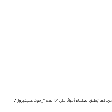
فيتامين D٢ وفيتامين D٣ هما الشكلان الرئيسيان لفيتامين دي، كما يُطلق العلماء أحيانًا على D٢ اسم “إرجوكالسيفيرول”،