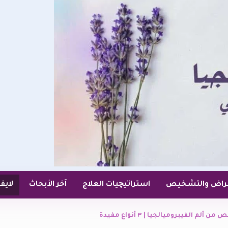
عراض والتشخيص
استراتيچيات العلاج
آخر الأبحاث
لايف
م الفيبروميالجيا | ٣ أنواع مفيدة