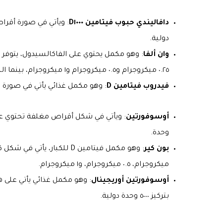
دافاليندي حبوب فيتامين D١٠٠٠
دولية.
وان ألفا
: وهو مكمل يحتوي على الفاكالسيدول، يتوفر 
٠.٢٥ ميكروجرام و٠.٥ ميكروجرام و١ ميكروجرام، بينما النقط بتركيز ٢ ميكروجرام لكل ١ مل.
فيدروب فيتامين D
: وهو مكمل غذائي يأتي في صورة نقط، يحتوي على في
أوسوفورتين
وحدة.
بون كير
ميكروجرام، ٠.٥ ميكروجرام، و١ ميكروجرام.
أوسوفورتين أوريجينال
بتركيز ٥٠٠٠ وحدة دولية.