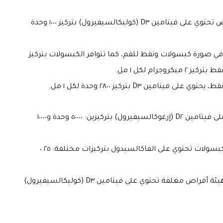
: ويأتي في صورة أقراص تحتوي على فيتامين D٣ (كوليكالسيفيرول) بتركيز ١٠٠٠ وحدة
في صورة كبسولات ونقط للفم، كما تتوافر الكبسولات بتركيز
تامين D٣ بتركيز ٢٨٠٠ وحدة لكل ١ مل.
: ويأتي في شكل أقراص مغلفة تحتوي على فيتامين D٢ (إرغوكالسيفيرول) بتركيزين: ٥٠٠٠٠ وحدة و١٠٠٠٠
: وهو مكمل فيتامين D للكبار، يأتي في شكل كبسولات تحتوي على الفاكالسيدول بتركيزات مختلفة: ٠.٢٥
: وهو مكمل غذائي يأتي على هيئة أقراص مغلفة تحتوي على فيتامين D٣ (كوليكالسيفيرول)