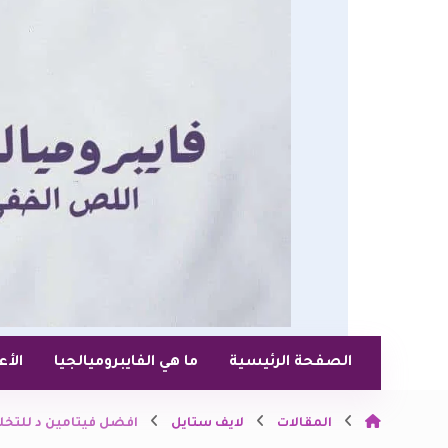
الصفحة الرئيسية
ما هي الفايبروميالجيا
الأ
المقالات
لايف ستايل
افضل فيتامين د للتخلص من أل