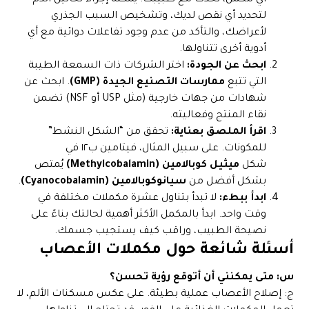
أي مكمل، تحدث مع طبيبك. يمكنه إجراء تحاليل الدم
لتحديد أي نقص لديك، وتشخيص السبب الجذري
لأعراضك، والتأكد من عدم وجود تفاعلات دوائية مع أي
أدوية أخرى تتناولها.
ابحث عن الجودة:
اختر الشركات ذات السمعة الطيبة
التي تتبع
ممارسات التصنيع الجيدة (GMP)
. ابحث عن
شهادات من جهات خارجية (مثل USP أو NSF) تضمن
نقاء المنتج وفعاليته.
اقرأ الملصق بعناية:
تحقق من “الشكل النشط”
للمكونات. على سبيل المثال، فيتامين ب١٢ في
شكل
ميثيل كوبالامين (Methylcobalamin)
يُمتص
بشكل أفضل من
سيانوكوبالامين (Cyanocobalamin)
.
ابدأ ببطء:
لا تبدأ بتناول عشرة مكملات مختلفة في
وقت واحد. ابدأ بالمكمل الأكثر أهمية لحالتك بناءً على
نصيحة الطبيب، وراقب كيف يستجيب جسمك.
أسئلة شائعة حول مكملات الأعصاب
س: متى يمكنني أن أتوقع رؤية تحسن؟
ج: إصلاح الأعصاب عملية بطيئة. على عكس مسكنات الألم، لا