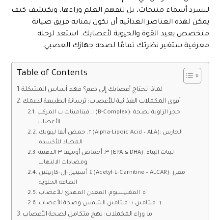
لنسرد أسماء منتجات، بل لنفهم العلم وراءها، ونكتشف كيف
يمكن لهذه العناصر الغذائية أن تكون بمثابة فريق صيانة
متخصص يعيد القوة والحيوية لأعصابك. استعد لرحلة
معرفية ستغير نظرتك تمامًا لصحة جهازك العصبي.
Table of Contents
لماذا تحتاج أعصابك إلى دعم؟ فهم أساس المشكلة
أقوى المكملات الغذائية للأعصاب: ترسانة الطبيعة لدعمك
١. فيتامينات ب المركب (B-Complex): حجر الزاوية لصحة
الأعصاب
٢. حمض ألفا ليبويك (Alpha-Lipoic Acid – ALA): الحارس
المضاد للأكسدة
٣. أحماض أوميغا ٣ الدهنية (EPA & DHA): لبنات البناء
ومضادات الالتهاب
٤. أسيتيل-إل-كارنيتين (Acetyl-L-Carnitine – ALCAR): معزز
الطاقة الخلوية
٥. المغنيسيوم: المعدن المهدئ للأعصاب
٦. فيتامين د: فيتامين الشمس وصحة الأعصاب
ما وراء المكملات: نهج متكامل لصحة الأعصاب