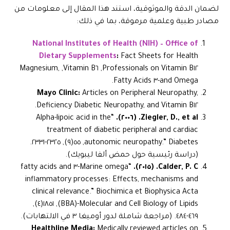
لضمان الدقة والموثوقية، استند هذا المقال إلى معلومات من
مصادر طبية وعلمية مرموقة، بما في ذلك:
National Institutes of Health (NIH) – Office of
Dietary Supplements
:
Fact Sheets for Health
Professionals on Vitamin B١٢, Vitamin B٦, Magnesium,
and Omega-٣ Fatty Acids.
Mayo Clinic:
Articles on Peripheral Neuropathy,
Diabetic Neuropathy, and Vitamin B١٢ Deficiency.
“Alpha-lipoic acid in the
Ziegler, D., et al. (٢٠٠٦).
treatment of diabetic peripheral and cardiac
, ٥٥(٩), ٢٣٢٥-٢٣٣١.
autonomic neuropathy.”
Diabetes
(دراسة رئيسية حول حمض ألفا ليبويك).
“Marine omega-٣ fatty acids and
Calder, P. C. (٢٠١٥).
inflammatory processes: Effects, mechanisms and
clinical relevance.”
Biochimica et Biophysica Acta
, ١٨٥١(٤),
(BBA)-Molecular and Cell Biology of Lipids
٤٦٩-٤٨٤. (مراجعة شاملة لدور أوميغا ٣ في الالتهابات).
Healthline Media:
Medically reviewed articles on