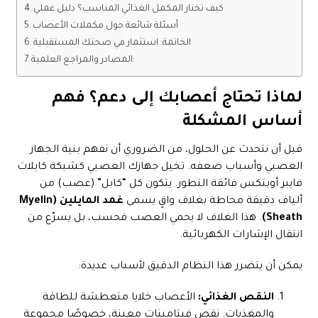
كيف تختار المكمل الغذائي المناسب؟ دليل عملي
أسئلة شائعة حول مكملات الأعصاب
الخاتمة: استثمار في صحتك المستقبلية
المصادر والمراجع العلمية:
لماذا تحتاج أعصابك إلى دعم؟ فهم
أساس المشكلة
قبل أن نتحدث عن الحلول، من الضروري أن نفهم بنية الجهاز
العصبي وأسباب ضعفه. تخيل جهازك العصبي كشبكة كابلات
فايبر أوبتكس فائقة التطور. يتكون كل “كابل” (عصب) من
ألياف دقيقة محاطة بغلاف واقٍ يسمى
غمد المايلين (Myelin
Sheath)
. هذا الغلاف لا يحمي العصب فحسب، بل يسرّع من
انتقال الإشارات الكهربائية.
يمكن أن يتضرر هذا النظام الدقيق لأسباب عديدة:
النقص الغذائي:
الأعصاب خلايا متعطشة للطاقة
والمغذيات. نقص فيتامينات معينة، خصوصًا مجموعة