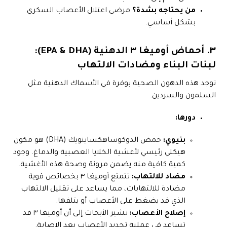
من يحتاجه بشدة؟
مرضى اعتلال الأعصاب السكري
بشكل أساسي.
٣. أحماض أوميغا ٣ الدهنية (EPA & DHA):
لبنات البناء ومضادات الالتهاب
توجد هذه الدهون الصحية بوفرة في الأسماك الدهنية مثل
السلمون والسردين.
دورها:
بنيوي:
حمض الدوكوساهكساينويك (DHA) هو مكون
هيكلي رئيسي لأغشية الخلايا العصبية والدماغ. وجود
كمية كافية منه يضمن مرونة وصحة هذه الأغشية.
مضاد للالتهاب:
تتمتع أوميغا ٣ بخصائص قوية
مضادة للالتهابات، مما يساعد على تقليل الالتهاب
الذي قد يضغط على الأعصاب أو يتلفها.
إصلاح الأعصاب:
تشير الأبحاث إلى أن أوميغا ٣ قد
تساعد في عملية تجديد الأعصاب بعد الإصابة.