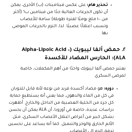
تحذير هام:
على عكس فيتامينات (ب) الأخرى، يمكن
أن تكون الجرعات العالية جدًا من فيتامين ب٦ (أكثر
من ١٠٠ ملغ يوميًا لفترة طويلة) سامة للأعصاب
وتسبب اعتلالًا عصبيًا. لذا، التزم بالجرعات الموصى
بها.
٢. حمض ألفا ليبويك (Alpha-Lipoic Acid –
ALA): الحارس المضاد للأكسدة
يعتبر حمض ألفا ليبويك واحدًا من أهم المكملات، خاصة
لمرضى السكري.
دوره:
هو مضاد أكسدة فريد من نوعه لأنه قابل للذوبان
في كل من الماء والدهون، مما يعني أنه يستطيع حماية
كل جزء من الخلية العصبية من الداخل والخارج. أظهرت
دراسات عديدة، خاصة في أوروبا، أن ALA يمكن أن يحسن
بشكل كبير من أعراض اعتلال الأعصاب السكري، مثل
الألم الحارق والوخز والتنميل. كما أنه يساعد على تحسين
تدفق الدم إلى الأعصاب.