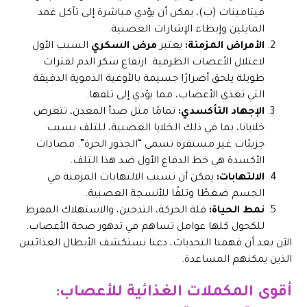
فيتامينات (ب)، يمكن أن يؤدي مباشرة إلى تآكل غمد
المايلين وإبطاء الإشارات العصبية.
الأمراض المزمنة:
يعتبر
مرض السكري
السبب الأول
لاعتلال الأعصاب الطرفية. ارتفاع سكر الدم لفترات
طويلة يلحق أضرارًا جسيمة بالأوعية الدموية الدقيقة
التي تغذي الأعصاب، مما يؤدي إلى تلفها.
الإجهاد التأكسدي:
تمامًا مثل صدأ المعدن، تتعرض
خلايانا، بما في ذلك الخلايا العصبية، للتلف بسبب
جزيئات غير مستقرة تسمى “الجذور الحرة”. مضادات
الأكسدة هي خط الدفاع الأول ضد هذا التلف.
الالتهابات:
يمكن أن تسبب الالتهابات المزمنة في
الجسم ضغطًا وتلفًا للأنسجة العصبية.
نمط الحياة:
قلة الحركة، التدخين، والاستهلاك المفرط
للكحول كلها عوامل تساهم في تدهور صحة الأعصاب.
الآن بعد أن فهمنا التحديات، دعنا نستكشف الأبطال الغذائيين
الذين يمكنهم المساعدة.
أقوى المكملات الغذائية للأعصاب: