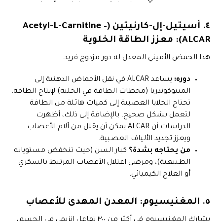
٤. أسيتيل-إل-كارنيتين (Acetyl-L-Carnitine –
ALCAR): معزز الطاقة الخلوية
هذا الحمض الأميني المعدل له دور مزدوج فريد.
دوره:
يساعد ALCAR في نقل الأحماض الدهنية إلى
الميتوكوندريا (محطات الطاقة في الخلية) لإنتاج الطاقة.
تحتاج الخلايا العصبية إلى كميات هائلة من الطاقة
لتعمل بشكل صحيح. بالإضافة إلى ذلك، أظهرت
الدراسات أن ALCAR يمكن أن يقلل من آلام الأعصاب
ويعزز تجديد الألياف العصبية.
من يحتاجه بشدة؟
كبار السن (حيث تنخفض مستوياته
الطبيعية)، ومرضى اعتلال الأعصاب المرتبط بالسكري
أو العلاج الكيميائي.
٥. المغنيسيوم: المعدن المهدئ للأعصاب
يشارك المغنيسيوم في أكثر من ٣٠٠ تفاعل إنزيمي في الجسم،