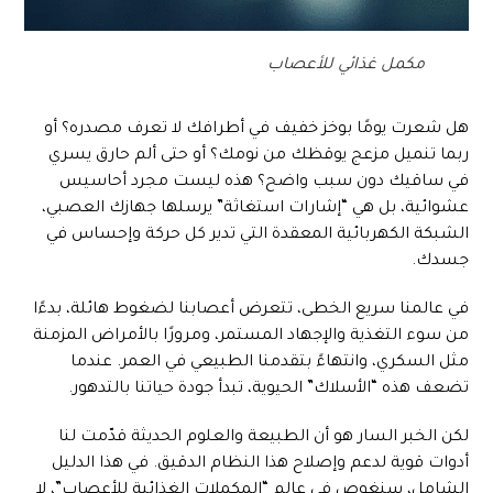
مكمل غذائي للأعصاب
هل شعرت يومًا بوخز خفيف في أطرافك لا تعرف مصدره؟ أو
ربما تنميل مزعج يوقظك من نومك؟ أو حتى ألم حارق يسري
في ساقيك دون سبب واضح؟ هذه ليست مجرد أحاسيس
عشوائية، بل هي “إشارات استغاثة” يرسلها جهازك العصبي،
الشبكة الكهربائية المعقدة التي تدير كل حركة وإحساس في
جسدك.
في عالمنا سريع الخطى، تتعرض أعصابنا لضغوط هائلة، بدءًا
من سوء التغذية والإجهاد المستمر، ومرورًا بالأمراض المزمنة
مثل السكري، وانتهاءً بتقدمنا الطبيعي في العمر. عندما
تضعف هذه “الأسلاك” الحيوية، تبدأ جودة حياتنا بالتدهور.
لكن الخبر السار هو أن الطبيعة والعلوم الحديثة قدّمت لنا
أدوات قوية لدعم وإصلاح هذا النظام الدقيق. في هذا الدليل
الشامل، سنغوص في عالم “المكملات الغذائية للأعصاب”، لا