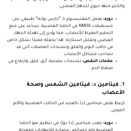
والكثير منها حيوي للجهاز العصبي.
دوره:
يعمل المغنيسيوم كـ “حارس بوابة” طبيعي على
مستقبلات NMDA في الخلايا العصبية. يساعد على منع
التحفيز المفرط للأعصاب، مما يؤدي إلى تهدئة الجهاز
العصبي وتقليل استثارته. هذا يجعله مفيدًا بشكل خاص
في حالات التوتر والقلق وتشنجات العضلات التي قد
تصاحب مشاكل الأعصاب.
علامات النقص:
تشنجات عضلية، أرق، قلق، وارتفاع في
ضغط الدم.
٦. فيتامين د: فيتامين الشمس وصحة
الأعصاب
ارتبط نقص فيتامين (د) بالعديد من الحالات العصبية والألم
المزمن.
دوره:
يلعب فيتامين (د) دورًا في تنظيم نمو الخلايا
العصبية وله خصائص مضادة للالتهابات ومعدلة