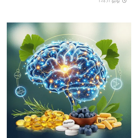
يوليو ٢٢, ٢٠٢٥