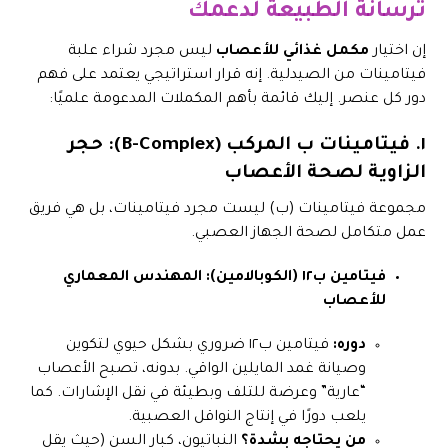
ترسانة الطبيعة لدعمك
إن اختيار
مكمل غذائي للأعصاب
ليس مجرد شراء علبة
فيتامينات من الصيدلية. إنه قرار استراتيجي يعتمد على فهم
دور كل عنصر. إليك قائمة بأهم المكملات المدعومة علميًا:
١. فيتامينات ب المركب (B-Complex): حجر
الزاوية لصحة الأعصاب
مجموعة فيتامينات (ب) ليست مجرد فيتامينات، بل هي فريق
عمل متكامل لصحة الجهاز العصبي.
فيتامين ب١٢ (الكوبالامين): المهندس المعماري
للأعصاب
دوره:
فيتامين ب١٢ ضروري بشكل حيوي لتكوين
وصيانة غمد المايلين الواقي. بدونه، تصبح الأعصاب
“عارية” وعرضة للتلف وبطيئة في نقل الإشارات. كما
يلعب دورًا في إنتاج النواقل العصبية.
من يحتاجه بشدة؟
النباتيون، كبار السن (حيث يقل