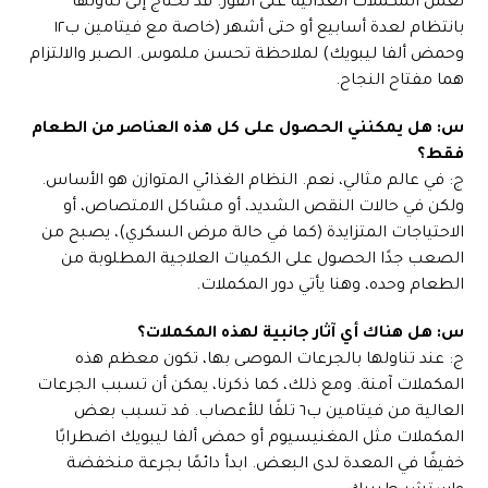
تعمل المكملات الغذائية على الفور. قد تحتاج إلى تناولها
بانتظام لعدة أسابيع أو حتى أشهر (خاصة مع فيتامين ب١٢
وحمض ألفا ليبويك) لملاحظة تحسن ملموس. الصبر والالتزام
هما مفتاح النجاح.
س: هل يمكنني الحصول على كل هذه العناصر من الطعام
فقط؟
ج: في عالم مثالي، نعم. النظام الغذائي المتوازن هو الأساس.
ولكن في حالات النقص الشديد، أو مشاكل الامتصاص، أو
الاحتياجات المتزايدة (كما في حالة مرض السكري)، يصبح من
الصعب جدًا الحصول على الكميات العلاجية المطلوبة من
الطعام وحده، وهنا يأتي دور المكملات.
س: هل هناك أي آثار جانبية لهذه المكملات؟
ج: عند تناولها بالجرعات الموصى بها، تكون معظم هذه
المكملات آمنة. ومع ذلك، كما ذكرنا، يمكن أن تسبب الجرعات
العالية من فيتامين ب٦ تلفًا للأعصاب. قد تسبب بعض
المكملات مثل المغنيسيوم أو حمض ألفا ليبويك اضطرابًا
خفيفًا في المعدة لدى البعض. ابدأ دائمًا بجرعة منخفضة