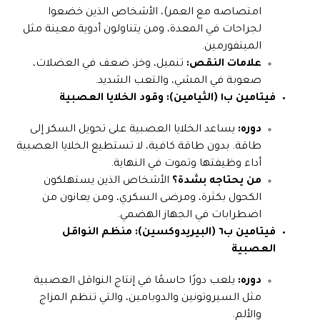
امتصاصه مع العمر)، الأشخاص الذين خضعوا
لجراحات في المعدة، ومن يتناولون أدوية معينة مثل
الميتفورمين.
علامات النقص:
تنميل، وخز، ضعف في العضلات،
صعوبة في المشي، والتعب الشديد.
فيتامين ب١ (الثيامين): وقود الخلايا العصبية
دوره:
يساعد الخلايا العصبية على تحويل السكر إلى
طاقة. بدون طاقة كافية، لا تستطيع الخلايا العصبية
أداء وظيفتها وتموت في النهاية.
من يحتاجه بشدة؟
الأشخاص الذين يستهلكون
الكحول بكثرة، ومرضى السكري، ومن يعانون من
اضطرابات في الجهاز الهضمي.
فيتامين ب٦ (البيريدوكسين): منظم النواقل
العصبية
دوره:
يلعب دورًا حاسمًا في إنتاج النواقل العصبية
مثل السيروتونين والدوبامين، والتي تنظم المزاج
والألم.