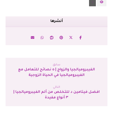
١
سابق
الفيبروميالجيا والزواج | ٥ نصائح للتعامل مع
الفيبروميالجيا في الحياة الزوجية
التالي
افضل فيتامين د للتخلص من ألم الفيبروميالجيا |
٣ أنواع مفيدة