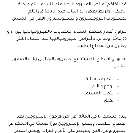
قد تتفاقم أعراض الفيبروميالجيا عند النساء أثناء مرحلة
الحيض، وتربط بعض الدراسات هذه الزيادة في الألم
بمستويات البروجسترون والتستوستيرون الأقل في الجسم.
تتراوح أعمار معظم النساء المصابات بالفيبروميالجيا بين ٤٠ و
٥٥ عامًا، وقد تزداد أعراض الفيبروميالجيا عند النساء اللائي
يعانين من انقطاع الطمث.
قد يؤدي انقطاع الطمث مع الفيبروميالجيا إلى زيادة الشعور
بما يلي:
التصرف بغرابة
الوجع والألم
التعب المستمر
القلق
ينتج جسمك ٤٠ في المائة أقل من هرمون الاستروجين بعد
انقطاع الطمث، ويلعب الإستروجين دورًا ضخمًا في التحكم في
السيروتونين، الذي يسيطر على الألم والمزاج، ويمكن لبعض