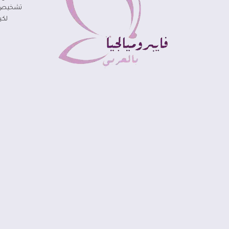
تشخيص مر
لكي