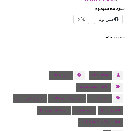
The Fibro Clinic
شارك هذا الموضوع:
فيس بوك
X
معجب بهذه:
Alaa Omar
أبريل ٢٠, ٢٠٢٤
ما هي الفايبروميالجيا
ألم العضلات
اعراض الفايبرومياليجا
الألم العضلي الليفي
الفيبروميالجيا
فايبروماليجيا
مرض الفيبروميالجيا
نقاط الألم في الفيبروميالجيا