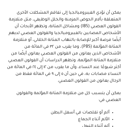
يمكن أن تؤدي الفيبروميالجيا إلى تفاقم المشكلات الأخرى
المتعلقة بآلام الحوض المزمنة والخلل الوظيفي، مثل متلازمة
القولون العصبي (IBS) ومشاكل المثانة، وتظهر الأبحاث أن
الأشخاص المصابين بالفيبروميالجيا والقولون العصبي لديهم
أيضًا فرصة أكبر للإصابة بالتهاب المثانة الخلالي، أو متلازمة
المثانة المؤلمة (PBS)، وما يقرب من ٣٢ في المائة من
الأشخاص الذين يعانون من القولون العصبي يعانون أيضًا من
متلازمة المثانة المؤلمة، وتظهر الدراسات أن القولون العصبي
أكثر شيوعًا عند النساء، وأن ما يقرب من ١٢ إلى ٢٤ في المائة من
النساء مصابات به، في حين أن ٥ إلى ٩ في المائة فقط من
الرجال يعانون من القولون العصبي.
يمكن أن يتسبب كل من متلازمة المثانة المؤلمة والقولون
العصبي في:
ألم أو تقلصات في أسفل البطن
الألم أثناء الجماع
ألم أثناء التبول