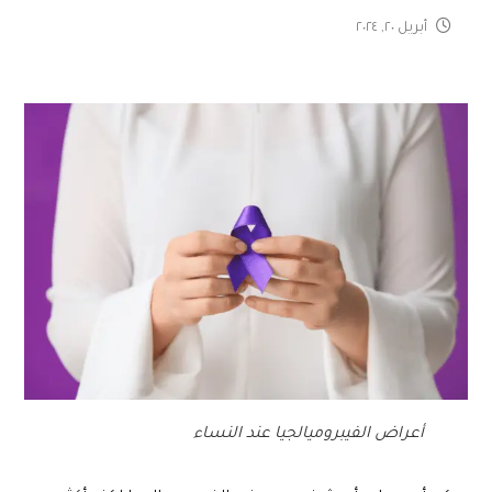
أبريل ٢٠, ٢٠٢٤
أعراض الفيبروميالجيا عند النساء